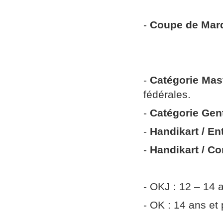
15 ans et p
-
Coupe de Mar
RotaxMax
DD2 15 
-
Catégorie Mas
fédérales.
-
Catégorie Gen
-
Handikart / E
-
Handikart / Co
- OKJ : 12 – 14 
- OK : 14 ans et 