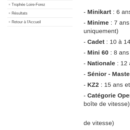
Trophée Loire-Forez
-
Minikart
: 6 an
Résultats
-
Minime
: 7 ans
Retour à l'Accueil
uniquement)
-
Cadet
: 10 à 1
-
Mini 60
: 8 ans
-
Nationale
: 12 
-
Sénior - Mast
-
KZ2
: 15 ans et
-
Catégorie Ope
boîte de vitesse)
14 ans et pl
de vitesse)