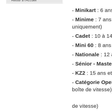
Retour à l'Accueil
-
Minikart
: 6 an
-
Minime
: 7 ans
uniquement)
-
Cadet
: 10 à 1
-
Mini 60
: 8 ans
-
Nationale
: 12 
-
Sénior - Mast
-
KZ2
: 15 ans et
-
Catégorie Ope
boîte de vitesse)
14 ans et pl
de vitesse)