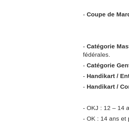
15 ans et p
-
Coupe de Mar
RotaxMax
DD2 15 
-
Catégorie Mas
fédérales.
-
Catégorie Gen
-
Handikart / E
-
Handikart / Co
- OKJ : 12 – 14 
- OK : 14 ans et 